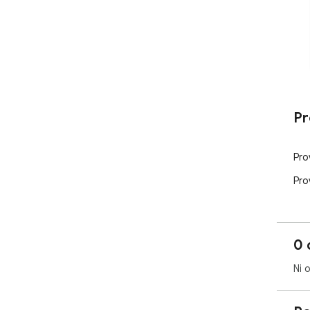
Pr
Pro
Pro
0 
Ni 