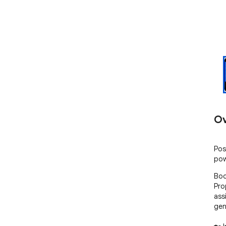
Ov
Pos
pow
Boo
Pro
ass
gen