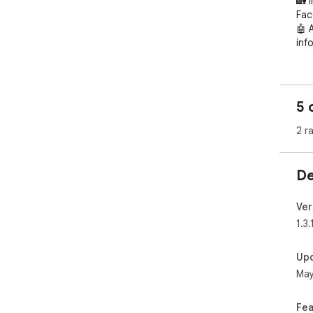
🏡 
Fac
🤖 
inf
5 
2 r
De
Ver
1.3.
Up
May
Fea