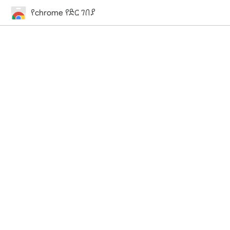
የchrome የድር ገበያ