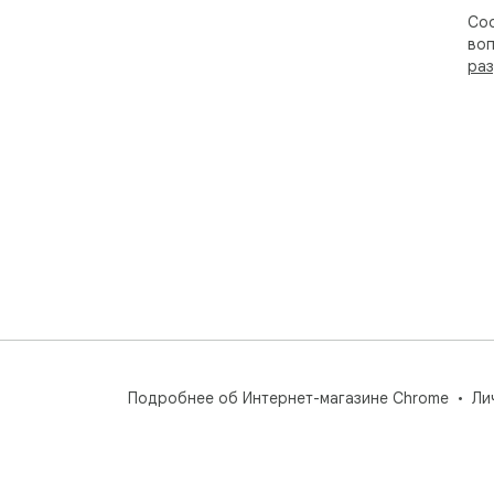
Соо
воп
раз
Подробнее об Интернет-магазине Chrome
Ли