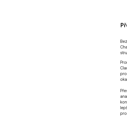
Př
Bez
Cha
str
Pro
Cla
pro
oka
Pře
ana
kon
lep
pro
🚀 