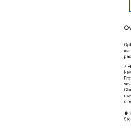
Ov
Opt
man
pac
⚡ P
Nev
Pro
sav
Cla
raw
dir
🧠 
Sto
new
con