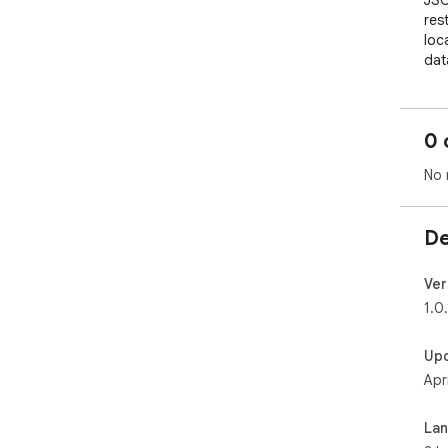
JSO
res
loc
dat
0 
No 
De
Ver
1.0.
Up
Apr
La