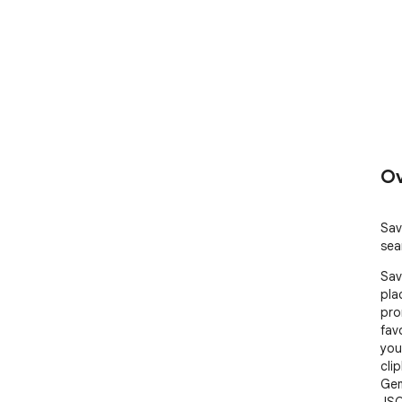
Ov
Sav
sea
Sav
pla
pro
fav
you
cli
Gemi