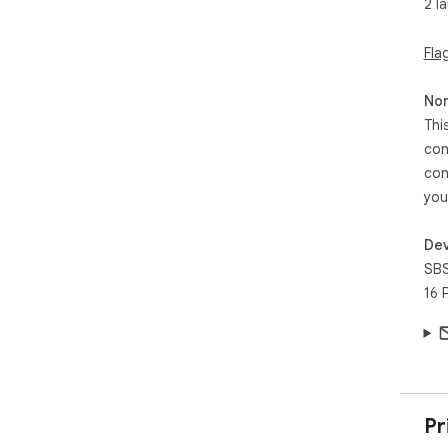
2 l
Fla
Non
Thi
con
con
you
Dev
SB
16 
Pr