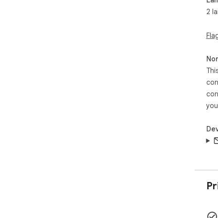
2 l
Fla
Non
Thi
con
con
you
Dev
Pr