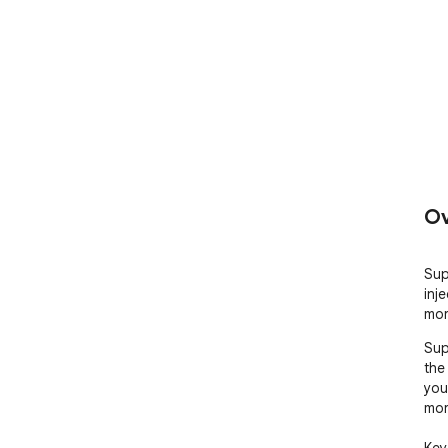
Ov
Sup
inj
mor
Sup
the
you
more