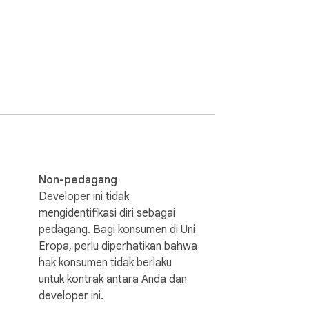
n. Ini juga mencakup alat kreatif seperti 
asukan terstruktur untuk alur kerja 
lustrasi dan adegan. Dipadukan dengan 
isinal.

 terintegrasi. Fungsi ini menyempurnakan 
emikiran visual dan memberikan dasar 
Non-pedagang
Developer ini tidak
mengidentifikasi diri sebagai
 prompt dan common app essay prompts, 
pedagang. Bagi konsumen di Uni
ngan kejelasan dan struktur.

Eropa, perlu diperhatikan bahwa
hak konsumen tidak berlaku
untuk kontrak antara Anda dan
developer ini.