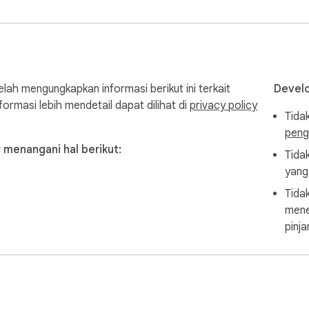
ah mengungkapkan informasi berikut ini terkait
Develo
rmasi lebih mendetail dapat dilihat di
privacy policy
Tidak
peng
menangani hal berikut:
Tida
yang 
Tida
mene
pinj