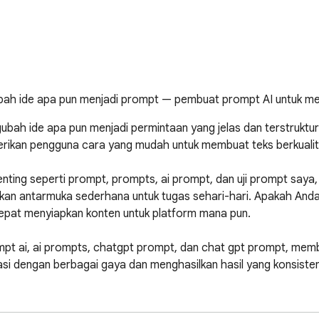
ah ide apa pun menjadi prompt — pembuat prompt AI untuk me
 ide apa pun menjadi permintaan yang jelas dan terstruktur unt
kan pengguna cara yang mudah untuk membuat teks berkualitas 
nting seperti prompt, prompts, ai prompt, dan uji prompt saya, 
n antarmuka sederhana untuk tugas sehari-hari. Apakah Anda be
cepat menyiapkan konten untuk platform mana pun.

mpt ai, ai prompts, chatgpt prompt, dan chat gpt prompt, mem
tasi dengan berbagai gaya dan menghasilkan hasil yang konsisten 
awaan untuk menulis prompts, common app prompt, dan common
ur, sementara kreator dapat mengubah pemikiran sederhana men