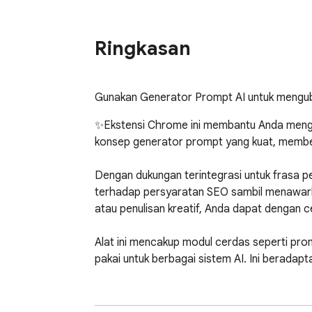
Ringkasan
Gunakan Generator Prompt AI untuk mengub
✨Ekstensi Chrome ini membantu Anda mengubah
konsep generator prompt yang kuat, memberi
Dengan dukungan terintegrasi untuk frasa pe
terhadap persyaratan SEO sambil menawarka
atau penulisan kreatif, Anda dapat dengan 
Alat ini mencakup modul cerdas seperti pro
pakai untuk berbagai sistem AI. Ini beradap
Penulis mendapatkan manfaat dari fitur b
menyiapkan materi akademis yang terstrukt