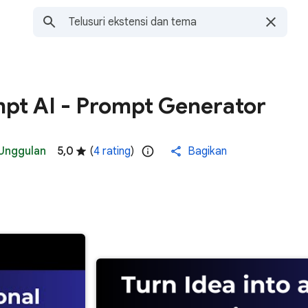
pt AI - Prompt Generator
Unggulan
5,0
(
4 rating
)
Bagikan