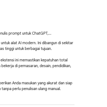
nulis prompt untuk ChatGPT,…
uk alat AI modern. Ini dibangun di sekitar 
tinggi untuk berbagai tujuan.

ekstensi ini memastikan kepatuhan total 
kerja di pemasaran, desain, pendidikan, 
berikan Anda masukan yang akurat dan siap 
tanpa perlu penulisan ulang manual.

 app prompts. Siswa dapat dengan mudah 
jadi teks yang menarik untuk penggunaan 