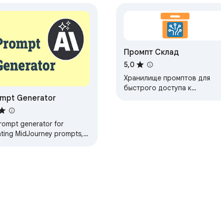
a yang menginginkan efisiensi maksimum dengan usaha minimal.
embantu Anda tetap produktif, terorganisir, dan kreatif. 

Промпт Склад
a yang lebih cerdas, lebih cepat, dan lebih terstruktur dalam m
sional Anda.
5,0
Хранилище промптов для
быстрого доступа к
mpt Generator
шаблонам нейросетей
prompt generator for
ating MidJourney prompts,
tive ideas, and productivity
ts—all within your browser.