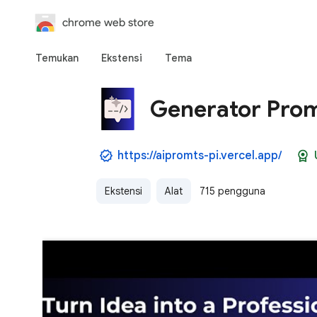
chrome web store
Temukan
Ekstensi
Tema
Generator Prom
https://aipromts-pi.vercel.app/
Ekstensi
Alat
715 pengguna