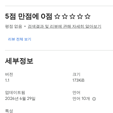
✔️ 원클릭 스크래핑: 알리익스프레스 검색 페이지나 상세 페
✔️ 풍부한 데이터 수집: 상품 제목, 고해상도 이미지, 상세 
5점 만점에 0점
✔️ 수동 복사·붙여넣기 끝: 자신만의 상품 데이터베이스를 
평점 없음
검색결과 및 리뷰에 관해 자세히 알아보기
🤖 알리익스프레스 어필리에이트를 위한 AI 기반 콘텐츠 생성

리뷰 전체 보기
✔️ 옴니채널 소셜 미디어: 페이스북, 인스타그램, 스레드(Thre
✔️ 다양한 콘텐츠 포맷: 매력적인 소셜 포스트, 스마트 댓글, 
세부정보
✔️ 맞춤형 AI 프롬프트: 브랜드 보이스에 맞게 AI의 톤앤매너
버전
크기
🔁 한 번의 수집으로 영원한 콘텐츠 제작

1.1
173KiB
✔️ 멀티 버전 출력: 상품 정보를 한 번만 추출하면 제한 없는
업데이트됨
언어
✔️ 콘텐츠 라이브러리: 시즌별 프로모션을 위해 성과가 좋은
2026년 6월 29일
언어 10개
🧠 제휴 마케터를 위한 고급 AI 도구

특성