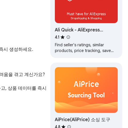
Ali Quick - AliExpress
Dropship Tool
4.1
Find seller's ratings, similar
를 즉시 생성하세요.
products, price tracking, save
images video. Best AliExpress
dropship tools for DropShipping
 어려움을 겪고 계신가요?

하고, 상품 데이터를 즉시 
AiPrice(AliPrice) 소싱 도구
4.8