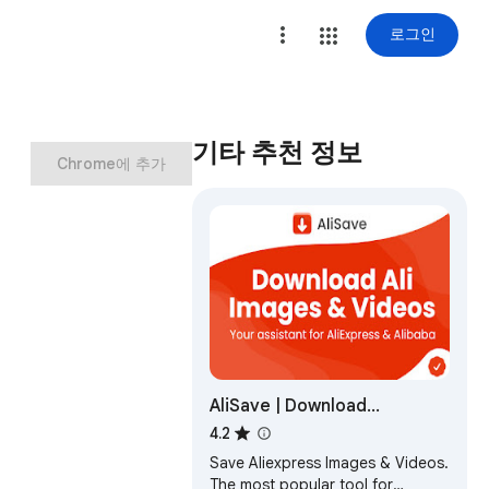
로그인
기타 추천 정보
Chrome에 추가
AliSave | Download
AliExpress Images & Videos
4.2
Save Aliexpress Images & Videos.
The most popular tool for