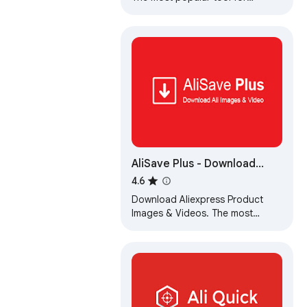
AliExpress & Alibaba!
AliSave Plus - Download
AliExpress Images
4.6
Download Aliexpress Product
Images & Videos. The most
popular tool for AliExpress!