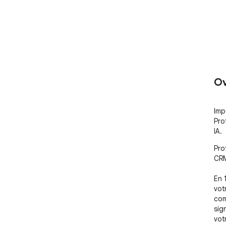
Ov
Imp
Pro
IA.
Pro
CRM
En 
vot
com
sig
votr