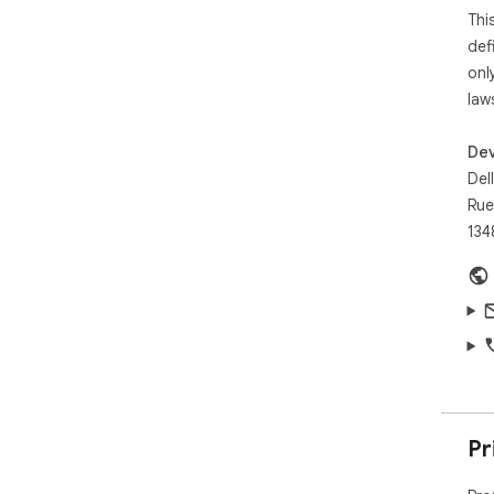
Thi
def
onl
law
Dev
Del
Rue
134
Pr