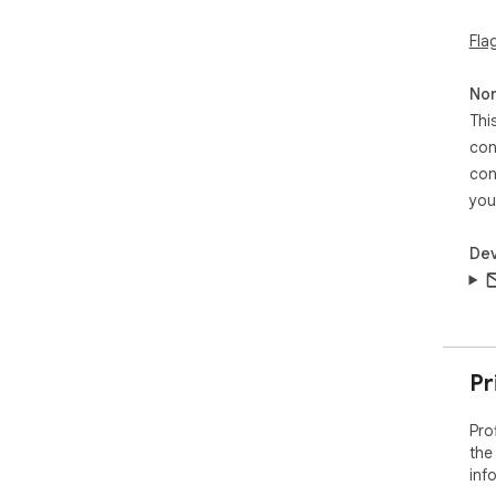
Fla
Non
Thi
con
con
you
Dev
Pr
Pro
the
inf