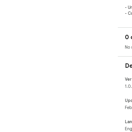
- U
- C
per 
- S
- P
0 
SOC
- A
No 
- I
- S
De
Ver
1.0
Up
Feb
La
Eng