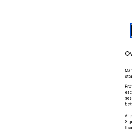
Ov
Man
sto
Pro
eac
ses
bet
All
Sig
ther