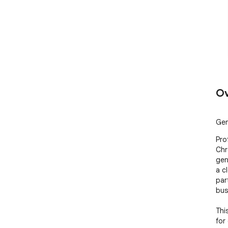
Ov
Gen
Pro
Chr
gen
a c
par
bus
Thi
for