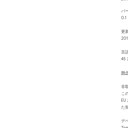
バ
0.1
更新
20
言
45
懸
非
こ
E
た
デ
Tom