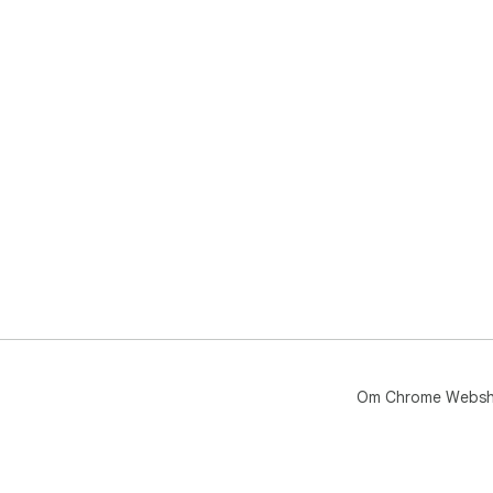
opt
Pri
pri
Om Chrome Webs