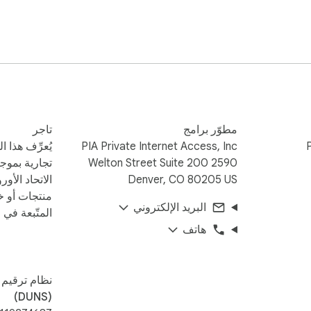
P address will be changed to a Private Internet Access IP address 
noopers, and hackers from tracking your browsing and search act
on. Get Public WiFi security in hotspots, coffee shops, cafes, hot
مطوّر برامج
تاجر
PIA Private Internet Access, Inc
يُعرِّف هذا 
2590 Welton Street Suite 200
تجارية بموج
Denver, CO 80205 US
الاتحاد الأور
منتجات أو خ
البريد الإلكتروني
المتّبعة في ا
stry with our low price. Private Internet Access only costs $3.33
هاتف
‏نظام ترقيم 
(DUNS)