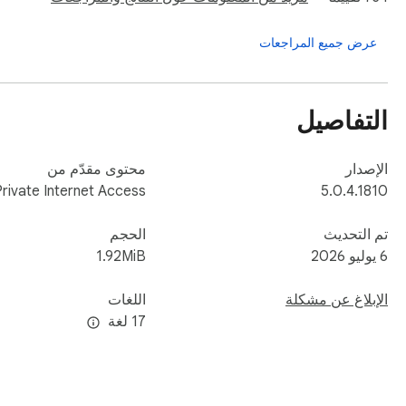
عرض جميع المراجعات
to hide your identity and location. Hide your IP address to 
ivity. Changing your IP address allows you to blend in with 
التفاصيل
els, and airports. Without encryption, your data can be as 
الإصدار
محتوى مقدّم من
Private Internet Access
5.0.4.1810
تم التحديث
الحجم
6 يوليو 2026
1.92MiB
 per month if you purchase a yearly account (39.95/year) or 
الإبلاغ عن مشكلة
اللغات
‫17 لغة