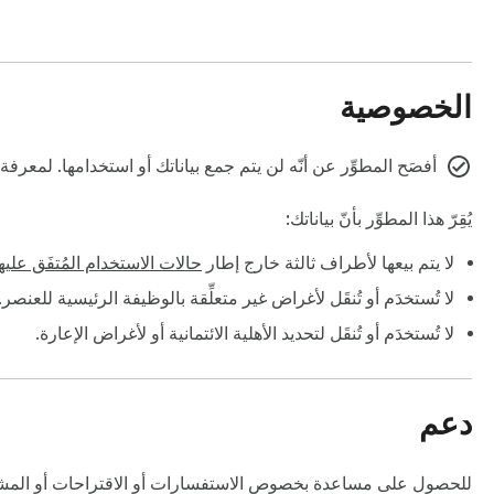
only provide a great VPN service at a low price, but we also 
الخصوصية
أفصَح المطوِّر عن أنّه لن يتم جمع بياناتك أو استخدامها. لمعرف
يُقِرّ هذا المطوِّر بأنّ بياناتك:
لا يتم بيعها لأطراف ثالثة خارج إطار
حالات الاستخدام المُتفَق عليه
لا تُستخدَم أو تُنقَل لأغراض غير متعلِّقة بالوظيفة الرئيسية للعنصر.
لا تُستخدَم أو تُنقَل لتحديد الأهلية الائتمانية أو لأغراض الإعارة.
es it easy to surf privately and securely from anywhere." – 
دعم
he next, but Private Internet Access out-performs and out-
للحصول على مساعدة بخصوص الاستفسارات أو الاقتراحات أو المشاك