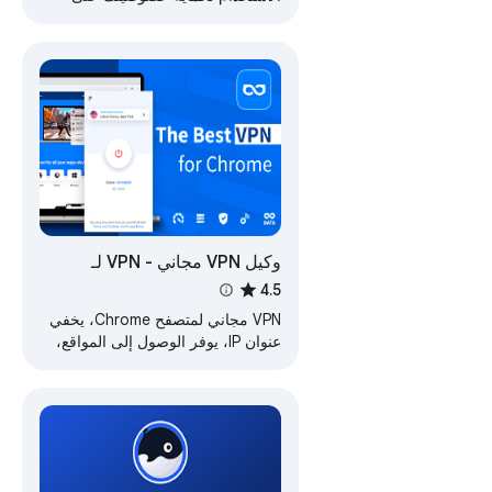
الإنترنت. استمتع بحركة مرور ونطاق
ترددي غير محدود!
وكيل VPN مجاني - VPN لـ
Chrome uVPN
4.5
VPN مجاني لمتصفح Chrome، يخفي
عنوان IP، يوفر الوصول إلى المواقع،
يقدم بيانات غير محدودة ويقدم تجربة
تصفح سريعة وآمنة.