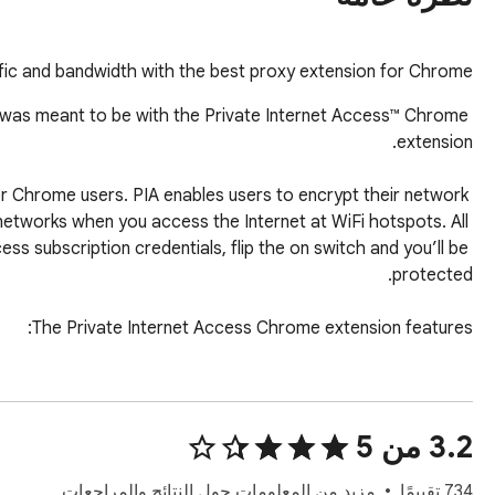
ffic and bandwidth with the best proxy extension for Chrome.
 was meant to be with the Private Internet Access™ Chrome 
or Chrome users. PIA enables users to encrypt their network 
networks when you access the Internet at WiFi hotspots. All 
ss subscription credentials, flip the on switch and you’ll be 
‫3.2 من 5
‫734 تقييمًا
مزيد من المعلومات حول النتائج والمراجعات