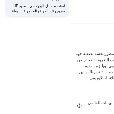
استخدم مبدل البروكسي - مغير IP
سريع وفتح المواقع المحجوبة بسهولة
لتبديل البروكسي للوصول إلى المواقع
  - IP Cloaking. Your I
المحجوبة وتصفح الإنترنت بأمان.
stop data trackers, s
  - Data Encrypti
المطوّر نفسه بصفته جهة
ب التعريف الصادر عن
وبي، ويلتزم بتقديم
دمات تلتزم بالقوانين
لاتحاد الأوروبي.
 -  We lead the indu
البيانات العالمي