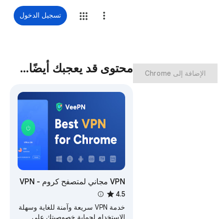
تسجيل الدخول
محتوى قد يعجبك أيضًا…
‏الإضافة إلى Chrome
VPN مجاني لمتصفح كروم - VPN
Proxy VeePN
4.5
خدمة VPN سريعة وآمنة للغاية وسهلة
الاستخدام لحماية خصوصيتك على