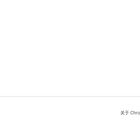
开源
Pr
与贡
git
Tra
关于 Chr