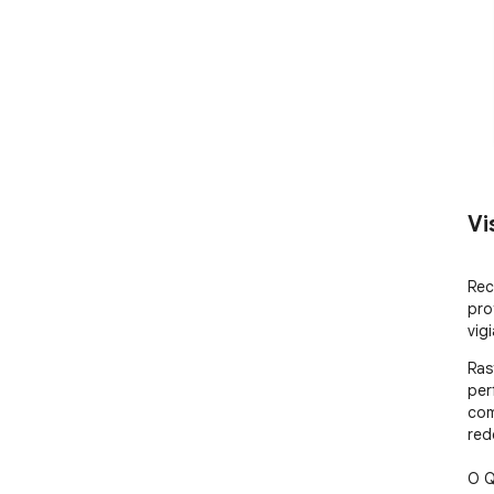
Vi
Rec
pro
vig
Ras
per
com
red
O Q