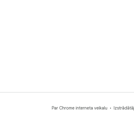
Par Chrome interneta veikalu
Izstrādātā