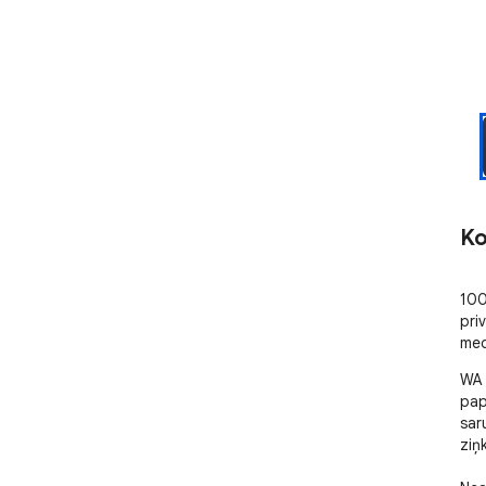
Ko
100
pri
med
WA 
pap
sar
ziņ