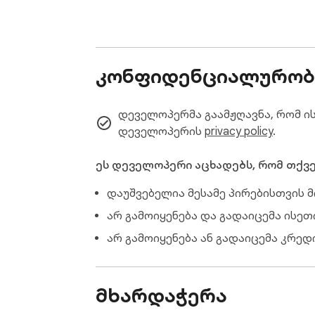
- გააზიარეთ მომზადებული საუბრის და
შექმენით Click-to-Chat ბმული წინას
სწორი კონტექსტით დაიწყოს.

კონფიდენციალურობ
სიიდან შემდგომ კავშირამდე

დეველოპერმა გაამჟღავნა, რომ ის
შემოიტანეთ ან აირჩიეთ მიმღებები, დ
დეველოპერის
privacy policy
.
გაგზავნეთ ახლა ან დაგეგმეთ და გამო
მონაცემები. ყველაფერი WhatsApp Web-
ეს დეველოპერი აცხადებს, რომ თქვე
დაუშვებელია მესამე პირებისთვის მ
კონფიდენციალურობა საერთო სივრცე
არ გამოიყენება და გადაიცემა ისე
დაბინდეთ შეტყობინებები, მედია, სახ
არ გამოიყენება ან გადაიცემა კრედ
წვდომას.

დაუკავშირდით თანხმობით

მხარდაჭერა
WA Sender განკუთვნილია კანონიერად