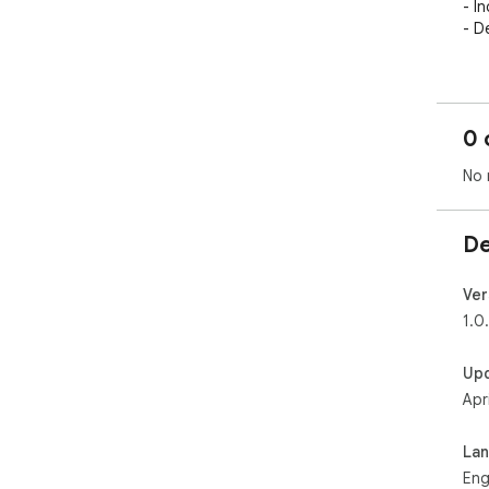
- I
- D
Pri
use
fav
0 
No 
De
Ver
1.0
Up
Apr
La
Eng