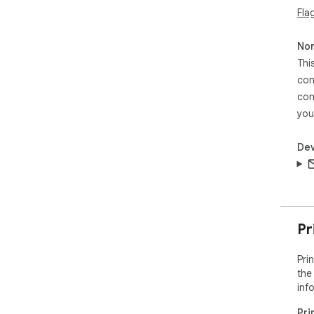
Fla
Non
Thi
con
con
you
Dev
Pr
Pri
the
inf
Pri