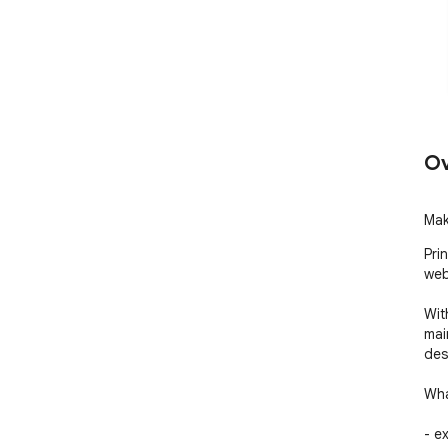
Ov
Mak
Pri
web
With
mai
des
Wha
- e