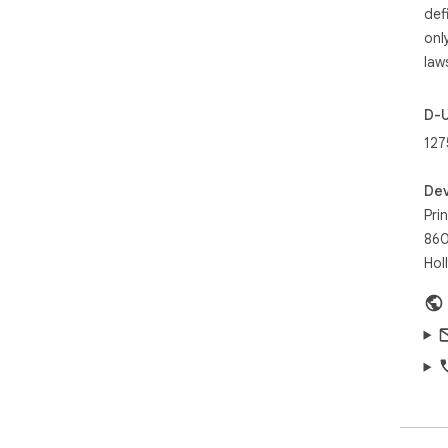
🪄 
def
PDF
onl
law
Con
sha
D-
- P
127
clut
- S
- Pr
Dev
- A
Prin
- S
860
- E
Hol
Per
rese
🤖 
Inte
- C