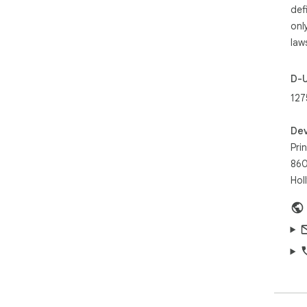
🪄 
def
PDF
onl
law
Con
sha
D-
- P
127
clut
- S
- Pr
Dev
- A
Prin
- S
860
- E
Hol
Per
rese
🤖 
Inte
- C