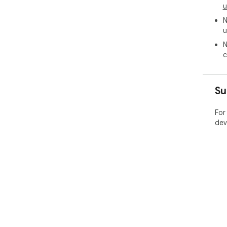
u
N
u
N
c
Su
For
dev