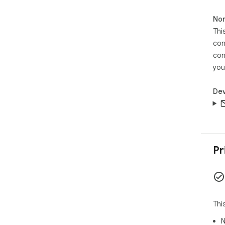
Non
Thi
con
con
you
Dev
Pr
Thi
N