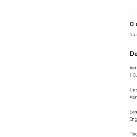
0 
No 
De
Ver
1.0
Up
Apr
La
Eng
Fla