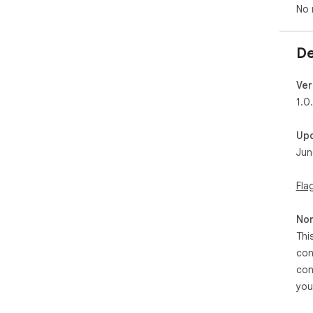
No 
De
Ver
1.0
Up
Jun
Fla
Non
Thi
con
con
you