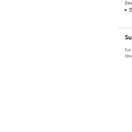
Dev
Su
For
dev