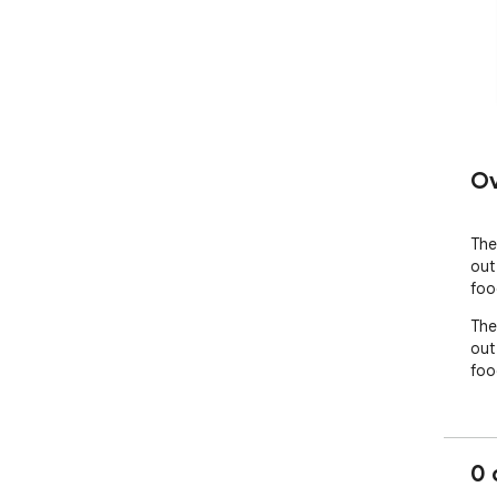
Ov
The
out 
foo
The
out 
foo
0 