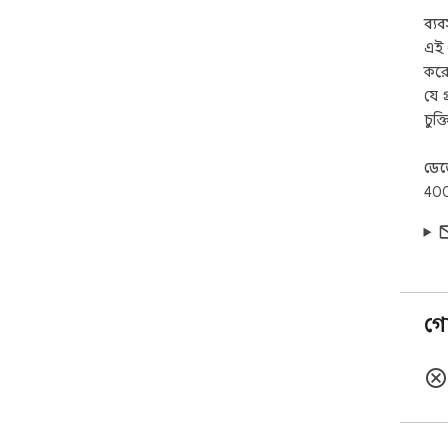
ব্য
এই 
করে
যে 
চুক্
ডে
400
গো