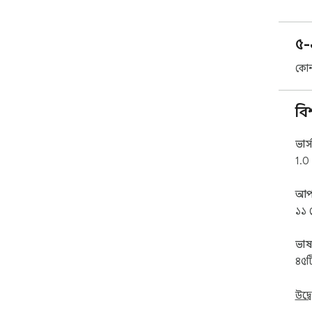
৫-
কোন
বি
ভার্
1.0
আপ
১১ ফ
ভাষ
৪৫ট
উদ্ব