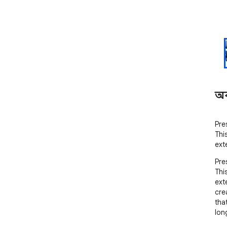
অ
Pre
This
ext
Pre
This
ext
cre
tha
lon