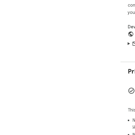
con
you
Dev
Pr
Thi
N
u
N