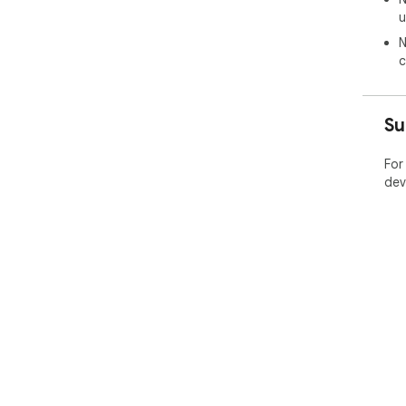
u
N
c
Su
For
dev