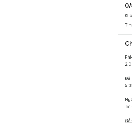
0/
Khô
Tìm
Ch
Phi
2.0
Đã 
5 t
Ng
Tiế
Gắn