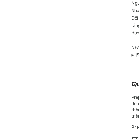
Ngư
Nhà
Đối
rằn
dụn
Nhà
Qu
Pre
đến
thê
triể
Pre