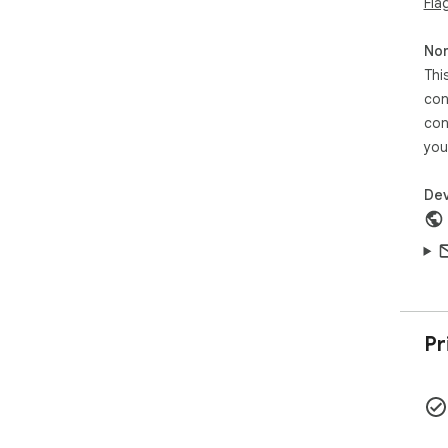
Fla
Non
Thi
con
con
you
Dev
Pr