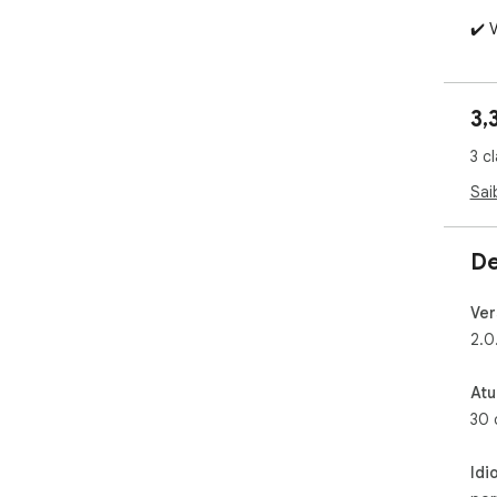
✔️ 
✔️ I
✔️ 
3,
Sta
3 c
Sai
De
Ver
2.0
Atu
30 
Idi