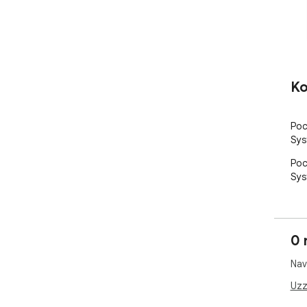
Ko
Poc
Sys
Poc
Sys
0 
Nav
Uzz