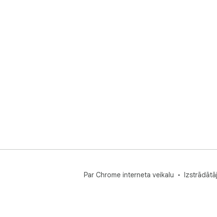
Par Chrome interneta veikalu
Izstrādātā