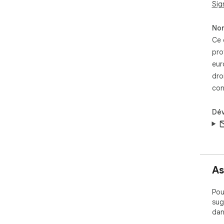
Sig
Non
Ce 
pro
eur
dro
con
Dé
As
Pou
sug
dan