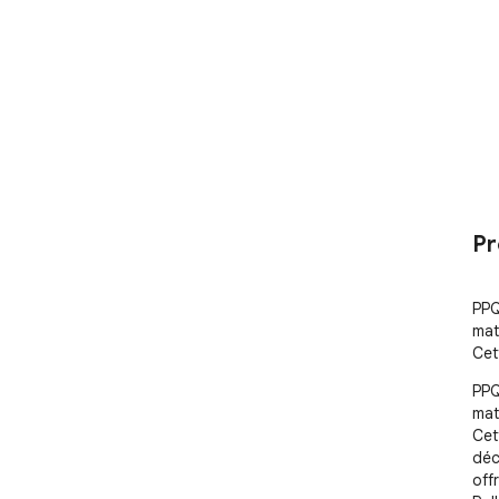
Pr
PPQ
mat
Cet
PPQ
mat
Cet
déc
off