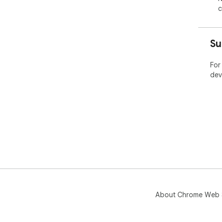
c
Su
For
dev
About Chrome Web 