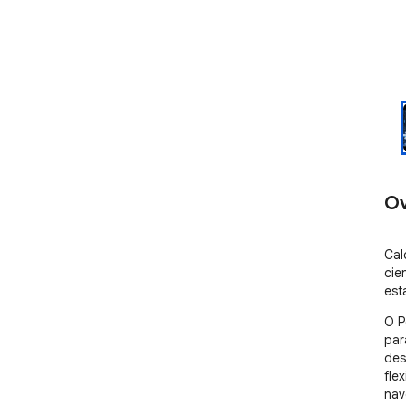
Ov
Cal
cie
esta
O P
par
des
fle
nav