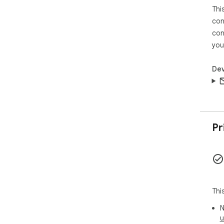
Thi
con
con
you
Dev
Pr
Thi
N
u