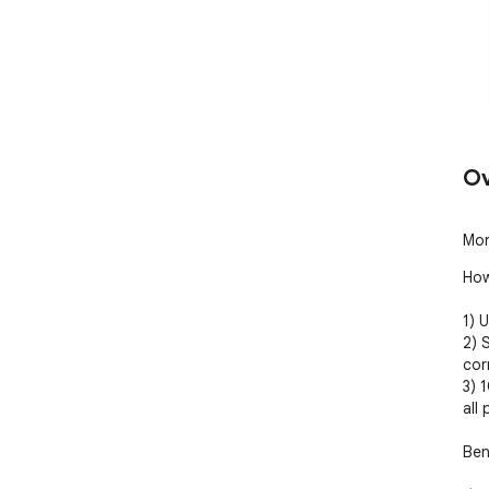
Ov
Mon
How
1) 
2) 
cor
3) 
all
Bene