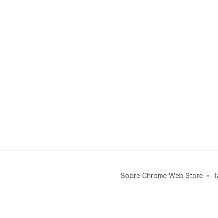
Sobre Chrome Web Store
T