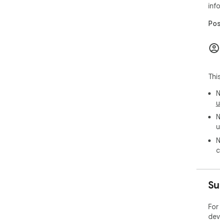
inf
Pos
Thi
N
u
N
u
N
c
Su
For
dev