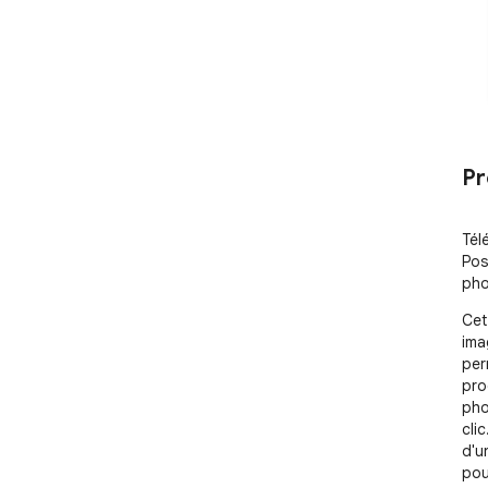
Pr
Tél
Pos
pho
Cet
ima
per
pro
pho
cli
d'u
pou