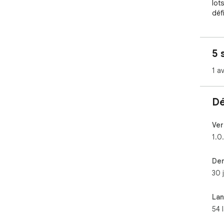
lot
déf
l'a
5 
1 av
Dé
Ver
1.0
Der
30 
La
54 