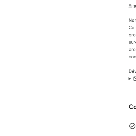
Sig
Non
Ce 
pro
eur
dro
con
Dé
Co