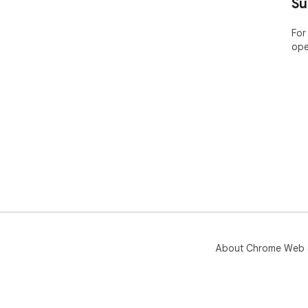
Su
To 
For
sol
ope
adu
of 
any
exp
About Chrome Web 