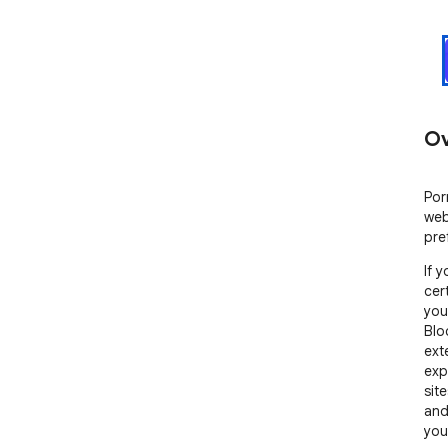
Ov
Por
web
pre
If 
cer
you
Blo
ext
exp
sit
and
you