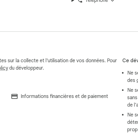
Téléphone
tes sur la collecte et l'utilisation de vos données. Pour
Ce dév
licy
du développeur.
Ne s
des
Ne se
Informations financières et de paiement
sans
de l'
Ne se
déte
prop