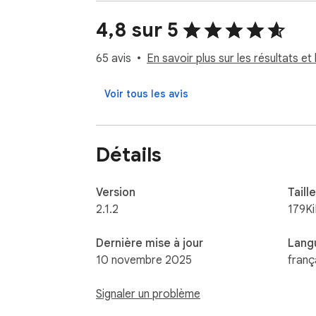
- Surfez sur votre plateforme de réservation 
- Une fenêtre pop-up "Pop in Hotel" s’ouvre e
4,8 sur 5
- Cliquez sur réserver de Pop in Hotel et re
- On s’occupe de tout et on vous confirme v
65 avis
En savoir plus sur les résultats et 
UNE QUESTION ? UNE REMARQUE ? contact@p
Voir tous les avis
(*) Pop in Hotel fonctionne actuellement uni
Détails
Développement pour les autres plateformes
Version
Taille
2.1.2
179K
Dernière mise à jour
Lang
10 novembre 2025
franç
Signaler un problème