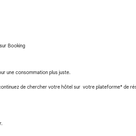
 sur Booking
our une consommation plus juste.

ontinuez de chercher votre hôtel sur  votre plateforme* de rés
.

navigateur en 1 clic.
