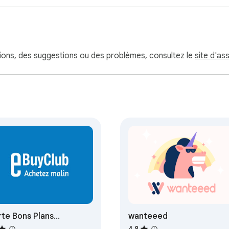
tions, des suggestions ou des problèmes, consultez le
site d'as
rte Bons Plans
wanteeed
uyClub
4,8