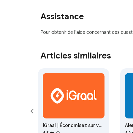
Assistance
Pour obtenir de l'aide concernant des ques
Articles similaires
iGraal | Économisez sur vos
Ale
achats
eB
4,5
4,3