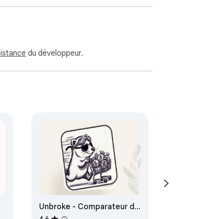
sistance
du développeur.
Unbroke - Comparateur de
prix universel
4,6