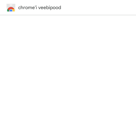
chrome'i veebipood