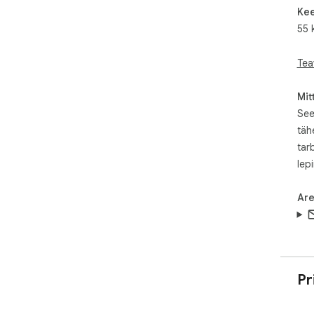
Kee
• Cl
• N
55 
• E
• R
Tea
Mit
See
täh
tar
lep
Are
Pr