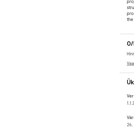
pro
str
pro
the
Man
✨ F
0/
• C
bre
Hin
• S
dur
Vaa
• T
com
• F
Ük
eve
• S
Ver
stre
1.1.
• 4
• G
• F
Vär
• A
26.
🧠 