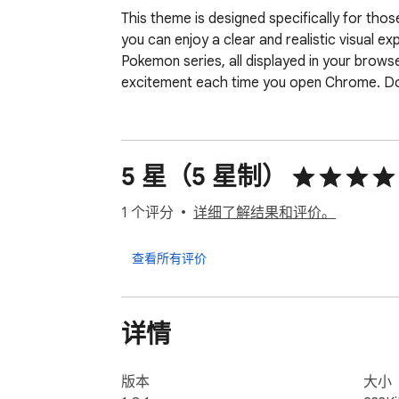
This theme is designed specifically for thos
you can enjoy a clear and realistic visual ex
Pokemon series, all displayed in your browse
excitement each time you open Chrome. Dow
5 星（5 星制）
1 个评分
详细了解结果和评价。
查看所有评价
详情
版本
大小