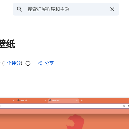
壁纸
(
1 个评分
)
分享