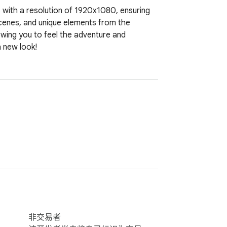
 with a resolution of 1920x1080, ensuring 
 scenes, and unique elements from the 
owing you to feel the adventure and 
 new look!
非交易者