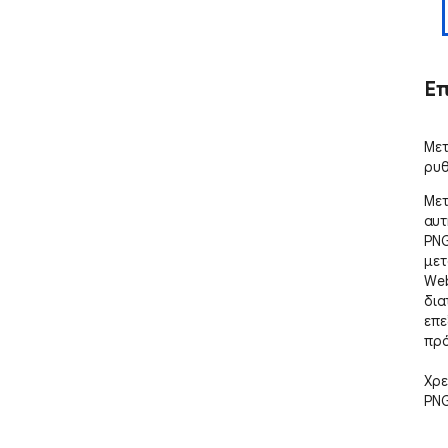
Ε
Μετ
ρυθ
Μετ
αυτ
PNG
μετ
Web
δια
επε
πρό
Χρε
PNG
ένα
γρα