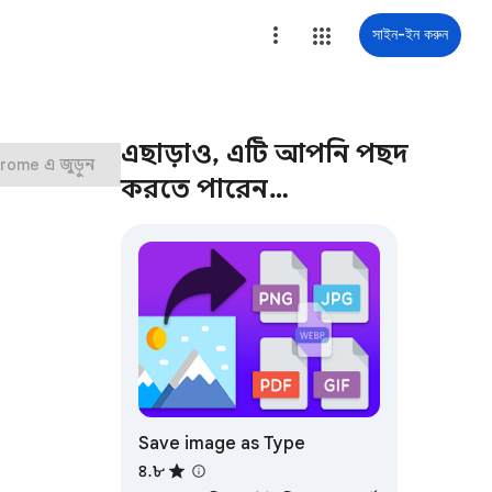
সাইন-ইন করুন
এছাড়াও, এটি আপনি পছন্দ
rome এ জুড়ুন
করতে পারেন…
Save image as Type
৪.৮