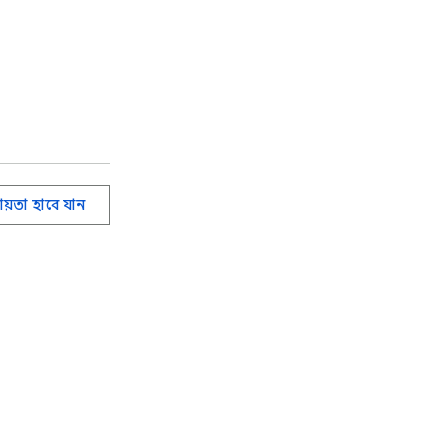
ায়তা হাবে যান
াবলী
সহায়তা