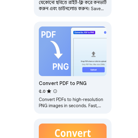
যেকোনো ছবিতে রাইট-ক্লিক করে কনভার্ট
করুন এবং ডাউনলোড করুন। Save
image as Type: কনটেক্সট মেনু থেকে
JPG, PDF, PNG বা GIF।
Convert PDF to PNG
৫.০
Convert PDFs to high-resolution
PNG images in seconds. Fast,
secure, and supports bulk
conversion.