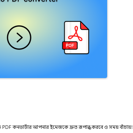
F কনভার্টার আপনার ইমেজকে দ্রুত রূপান্তর করবে ও সময় বাঁচায়!