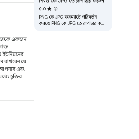
PNG কে JPG তে রূপান্তর করুন
৫.০
PNG কে JPG ফরম্যাটে পরিবর্তন
করতে PNG কে JPG তে রূপান্তর করে
দেখুন। ছবি রূপান্তরকারী প্রতিটি
রূপান্তরের গুণমান এবং গতি নিশ্চিত
িজেকে একজন
করে।
নাক্ত
 ইউনিয়নের
নে রাখবেন যে
 আপনার এবং
যে চুক্তির
।