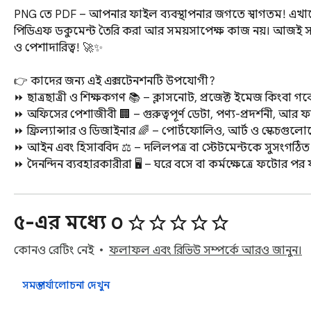
PNG তে PDF – আপনার ফাইল ব্যবস্থাপনার জগতে স্বাগতম! এখানে আপনি পাবেন গতি, নিরাপত্তা এবং নির্বিঘ্ন কর্ম-প্রবাহের সমন্বয়। ইমেজ থেকে সম্পূর্ণ পিডিএফ ডকুমেন্ট তৈরি করা আর সময়সাপেক্ষ কাজ নয়। আজই সহজে PNG কে PDF এ কনভার্ট করার উপায় খুঁজে নিন এবং কাজে যুক্ত করুন স্মার্টনেস ও পেশাদারিত্ব! 🚀✨

👉 কাদের জন্য এই এক্সটেনশনটি উপযোগী?
⏩ ছাত্রছাত্রী ও শিক্ষকগণ 📚 – ক্লাসনোট, প্রজেক্ট ইমেজ কিংবা গবেষণালব্ধ ছবি একত্রে মিলে যাক একটি একীভূত ফাইলেই
⏩ অফিসের পেশাজীবী 🏢 – গুরুত্বপূর্ণ ডেটা, পণ্য-প্রদর্শনী, আর ফাইন্যান্সিয়াল চার্টকে একত্রে সংরক্ষণ করুন অত্যন্ত সহজে
⏩ ফ্রিল্যান্সার ও ডিজাইনার 🌈 – পোর্টফোলিও, আর্ট ও স্কেচগুলোকে আকর্ষণীয়ভাবে একীভূত করুন
⏩ আইন এবং হিসাববিদ ⚖️ – দলিলপত্র বা স্টেটমেন্টকে সুসংগঠিত আকারে ইমেজ থেকে সামগ্রিক ফাইল আকারে রূপান্তরিত করুন
⏩ দৈনন্দিন ব্যবহারকারীরা 🖥️ – ঘরে বসে বা কর্মক্ষেত্রে ফটোর পর ফটো একত্রে জমা করে রাখুন, যাতে হারিয়ে না যায়

🔎 কী কী করতে পারবেন এই এক্সটেনশন দিয়ে?
✅ একাধিক ইমেজ একসাথে একীভূত করা
✅ প্রয়োজনমতো ছবি পুনর্বিন্যাস করে তারপর রপ্তানি
✅ অফলাইনে কাজের সুবিধা, ইন্টারনেট না থাকলেও নিরবচ্ছিন্ন ব্যবহার
✅ উচ্চমানের রেজোলিউশন আর রঙের উজ্জ্বলতা বজায় রাখা
✅ সব প্রধান ডিভাইস ও অপারেটিং সিস্টেমে মানানসই
✅ উন্নত নিরাপত্তা ফিচার, ফাইলের গোপনীয়তা থাকে সুরক্ষিত

I. এই শক্তিশালী টুলের ভূমিকা 📂🏆
1.	সংক্ষিপ্ত ঝলক 💥
• 😍 যদি ছবি নিয়ে কাজ করে থাকেন আর সময়মতো একীভূত ডকুমেন্ট বানাতে চান, তাহলে এত সহজে সফল হতেন না আগে! PNG তে PDF প্লাগইন আপনাকে সেই সুবিধা এনে দেবে।
2.	কেন দরকারি 🏢
• 🎉 ইমেজ ফাইলকে একীভূত করে পিডিএফ ফাইল বানানো গুরুত্বপূর্ণ হতে পারে প্রিন্ট আউট, শেয়ারিং কিংবা আর্কাইভিং-এর জন্য। এখানে থাকছে সাবলীল আর দ্রুত সমাধান।
3.	স্মার্ট ইন্টারফেস 🌈
• 💬 সরল নকশার কারণে আপনি শুরুতেই বুঝে যাবেন কিভাবে অনলাইনে PNG কে PDF এ রূপান্তর করুন। এক ক্লিকে সবকিছুর নাগাল পেতে তৈরি হয়ে যান!
4.	এক-ক্লিক পারদর্শিতা ⚡
• ⏱️ অনেকগুলো ফাইল একসঙ্গে রূপান্তর করুন, বড় প্রোজেক্ট হোক বা ছোট কাজ—সময় সাশ্রয় আপনার মুঠোতেই।
5.	বহুমুখী কাস্টমাইজ 🎨
• 🔎 পৃষ্ঠাগুলোকে ইচ্ছেমতো সাজিয়ে নিন, কোনটা আগে বা পরে থাকবে। এছাড়া অতিরিক্ত ইমেজ বাদ দেওয়ার অপশনও রয়েছে, যাতে মাত্র কয়েকটি পদক্ষেপেই চূড়ান্ত ফল পাবেন।

II. নিরবচ্ছিন্ন রূপান্তর 🌐🖼️
1.	সহজতর ওয়ার্কফ্লো 🚀
• 🌟 মাত্র ক’টি ক্লিকেই পেয়ে যাবেন বিনামূল্যে PNG তে PDF পরিবর্তন সুযোগ, যেখানে ডিজাইন এলিমেন্ট বা গুণগত দিক অক্ষত থাকবে।
2.	ডিভাইস স্বতন্ত্রতা 📱
• 🌍 উইন্ডোজ, ম্যাক, লিনাক্স, আইওএস বা অ্যান্ড্রয়েড—যে প্ল্যাটফর্মই ব্যবহার করুন, আপনার কাজ সমান দ্রুত গতিতে সম্পন্ন হবে।
3.	সার্বজনীন ফাইল শেয়ারিং 🤝
• 👀 পিডিএফ হলো এমন এক ফাইল ফরম্যাট যাকে বিশ্বব্যাপী স্বীকৃতি দেওয়া হয়েছে। তাই কাউকে পাঠালেও ফন্ট বা ফর্ম্যাটের বিকৃতি হবে না।
4.	পেশাদার উপস্থাপনা 💼
• ⚙️ রিপোর্ট, প্রপোজাল বা কার্যবিবরণী বানাতে গিয়ে যদি ভাবেন PNG ইমেজকে একক PDF ফাইলে মিশ্রণ করুন, তাহলে আর চিন্তা নেই—এখন সবকিছু হবে পেশাগত মানে।

III. PNG তে PDF: নিরাপত্তা ও গোপনীয়তা 🛡️🔑
1.	সুরক্ষিত প্রক্রিয়া 🏰
• ✅ সর্বোচ্চ পর্যায়ের এনক্রিপশন প্রযুক্তি মেনেই তৈরি। ফাইল ভাগাভাগি বা সেভ করার সময়ও থাকবে আস্থা। PNG তে PDF কনভার্টার ব্যবহার করে তথ্য ফাঁসের আশঙ্কা দূর করুন।
2.	মানসিক স্বস্তি 🤗
• ♻️ দলের সঙ্গে কাজ করলেও, কনফিডেনশিয়াল ফাইল আপনার হাতেই সুরক্ষিত। কোনো আউটসোর্সড সার্ভারে স্থায়ীভাবে সংরক্ষণ করা হয় না।

IV. ধাপে ধাপে নির্দেশিকা 🏁🚀
1.	ইনস্টল ও সেটআপ ⚙️
• 🚀 এক্সটেনশন ব্রাউজারে যুক্ত করুন, এরপর ইন্টারফেস চালু করুন। কিভাবে PNG তে PDF বানাবেন, সেই প্রশ্নের আর অবকাশ থাকল না!
2.	ফাইল নির্বাচন ও আপলোড 🖱️
• 🗂️ ছবিগুলোকে সরাসরি ড্র্যাগ করে নিয়ে আসুন বা ম্যানুয়ালি যুক্ত করুন। এরপর আপনার ইচ্ছেমতো সিকোয়েন্স বা সেটিংস নির্বাচন করুন।
3.	প্রিভিউ ও কাস্টমাইজ 👀
• 🪄 প্রয়োজন হলে ঘোরান, কাটছাঁট করুন বা পৃষ্ঠা বাদ দিন। সবকিছু চূড়ান্ত করার আগে প্রিভিউ স্ক্রিনে নিশ্চিত হয়ে নিন।
4.	চূড়ান্ত করুন ও ডাউনলোড 🏆
• 📥 কনভার্ট বোতামে ক্লিক করলে সংরক্ষণ করুন ডিভাইসে বা ক্লাউডে। ব্যস, জটিল লুপ বা একের পর এক রিপিটেড স্টেপের দরকার নেই।

V. রূপান্তরের সীমানা পেরিয়ে 🎨🖥️
1.	সম্ভাবনার বিকাশ 🌱
• 🔎 শুধুই ছবিকে পিডিএফ করা নয়, বরং সঙ্গে অতিরিক্ত এডিটিং টুল পেতেও পারেন। এতে প্রতিটি পৃষ্ঠাকে আরও আকর্ষণীয়ভাবে উপস্থাপন করা যায়।
2.	দলগত পরিবেশে সহযোগিতা 🤝
• 📨 টিমের অন্য সদস্যরা ঐ একই ফাইল চেক, টীকা বা অনুমোদন দিতে পারবেন। পারফেক্ট ফ্রি ফ্লো অফিস প্রক্রিয়ার জন্য আদর্শ।
3.	কর্পোরেট ও এন্টারপ্রাইজ 🏦
• 📊 কোয়ার্টারলি রিপোর্ট থেকে শুরু করে নীতিমালা—all-in-one ফাইল সল্যুশন পেতে PNG তে PDF কনভার্টার দারুণ সহায়ক।
4.	আইনি ও আর্থিক পরিষেবা ⚖️
• 💵 নথিপত্র, স্টেটমেন্ট, অডিট রিপোর্ট সবই ডিজিটাল ফর্মে গুছিয়ে রাখুন। এভাবে অফিসিয়াল ফাইল-সংরক্ষণের বোঝা লাঘব করুন।
5.	শিক্ষা ও একাডেমিক পরিবেশ 📚
• 👩‍🏫 রেফারেন্স, গবেষণাপত্র বা স্লাইড একত্রে রেখে সাধারণ শেয়ারিং সিস্টেম চাল
৫-এর মধ্যে ০
কোনও রেটিং নেই
ফলাফল এবং রিভিউ সম্পর্কে আরও জানুন।
সমস্ত পর্যালোচনা দেখুন