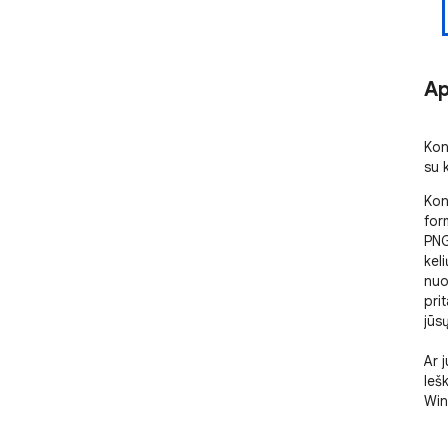
Ap
Kon
su 
Kon
for
PNG
kel
nuo
prit
jūsų
Ar j
Ieš
Win
pro
kon