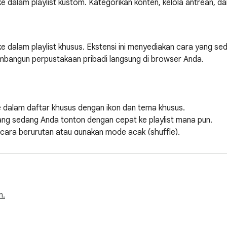
ke dalam playlist kustom. Kategorikan konten, kelola antrean, d
ke dalam playlist khusus. Ekstensi ini menyediakan cara yang se
angun perpustakaan pribadi langsung di browser Anda.

e dalam daftar khusus dengan ikon dan tema khusus.

ang sedang Anda tonton dengan cepat ke playlist mana pun.

cara berurutan atau gunakan mode acak (shuffle).

lalui pemutar mini khusus dalam popup ekstensi.

ndur untuk menjeda pemutaran secara otomatis.

 playlist Anda dengan mudah sesuai keinginan Anda.

okal di perangkat Anda, tanpa perlu akun dan tanpa pelacakan.

n.