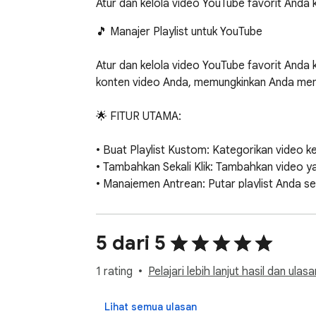
Atur dan kelola video YouTube favorit Anda 
🎵 Manajer Playlist untuk YouTube

Atur dan kelola video YouTube favorit Anda 
konten video Anda, memungkinkan Anda memb
🌟 FITUR UTAMA:

• Buat Playlist Kustom: Kategorikan video k
• Tambahkan Sekali Klik: Tambahkan video y
• Manajemen Antrean: Putar playlist Anda se
• Pemutar Terintegrasi: Kelola pemutaran me
• Timer Tidur (Sleep Timer): Atur hitung mu
• Seret-dan-Lepas: Ubah urutan video dalam
5 dari 5
• Privasi Lokal: Data Anda disimpan secara l
1 rating
Pelajari lebih lanjut hasil dan ulasa
🚀 CARA PENGGUNAAN:

Lihat semua ulasan