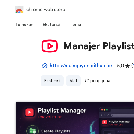
chrome web store
Temukan
Ekstensi
Tema
Manajer Playlis
https://nuinguyen.github.io/
5,0
(
Ekstensi
Alat
77 pengguna