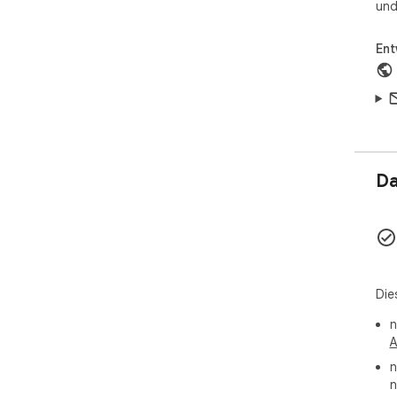
und
Ent
Da
Die
n
A
n
n