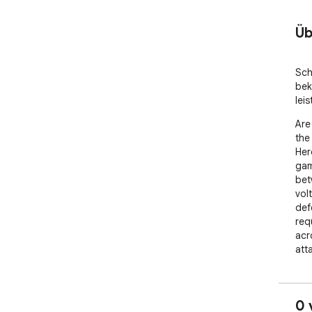
Üb
Sch
bek
lei
Are
the
Her
gam
bet
vol
def
req
acr
att
Yes
adv
0 
goo