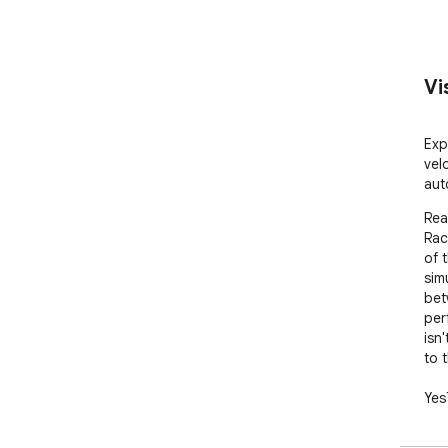
Vi
Exp
vel
aut
Rea
Rac
of 
sim
bet
per
isn'
to 
Yes
rac
ext