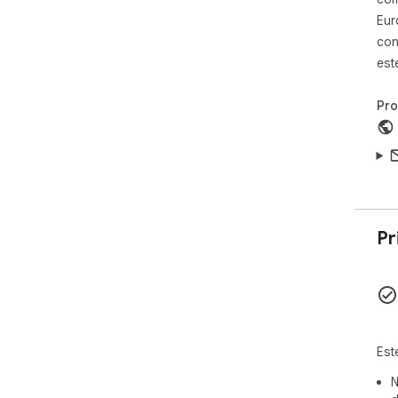
Eur
con
est
Pr
Pr
Est
N