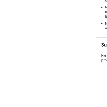
d
N
n
i
N
a
Su
Par
pro