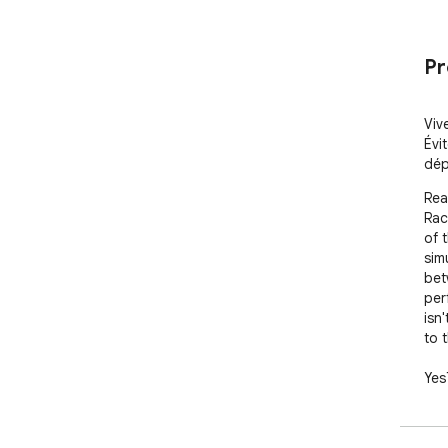
Pr
Viv
Évit
dép
Rea
Rac
of 
sim
bet
per
isn'
to 
Yes
rac
ext
int