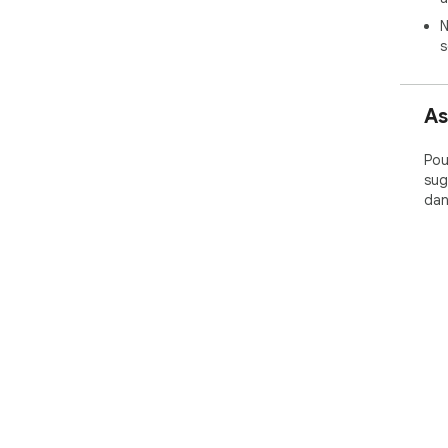
N
s
As
Pou
sug
dan