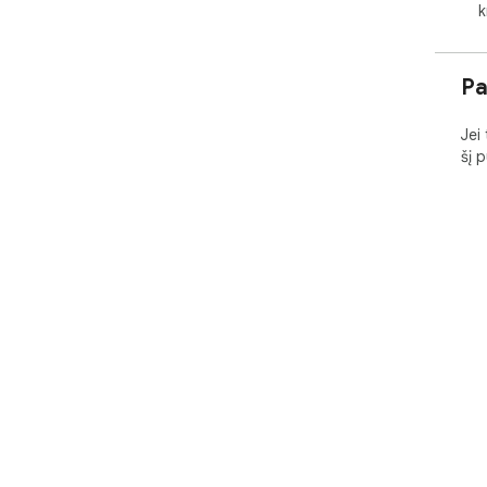
k
Pa
Jei
šį 